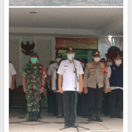
H
A
D
M
I
N