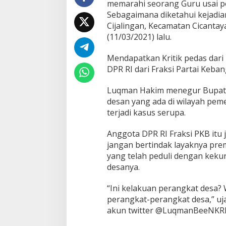
memarahi seorang Guru usai pos
D
Sebagaimana diketahui kejadia
i
Cijalingan, Kecamatan Cicanta
d
i
(11/03/2021) lalu.
k
B
Mendapatkan Kritik pedas dar
a
DPR RI dari Fraksi Partai Keba
w
a
Luqman Hakim menegur Bupati 
h
a
desan yang ada di wilayah pem
n
terjadi kasus serupa.
n
y
Anggota DPR RI Fraksi PKB it
a
jangan bertindak layaknya pre
T
e
yang telah peduli dengan kekur
r
desanya.
k
a
“Ini kelakuan perangkat desa? 
i
perangkat-perangkat desa,” uja
t
O
akun twitter @LuqmanBeeNKRI 
k