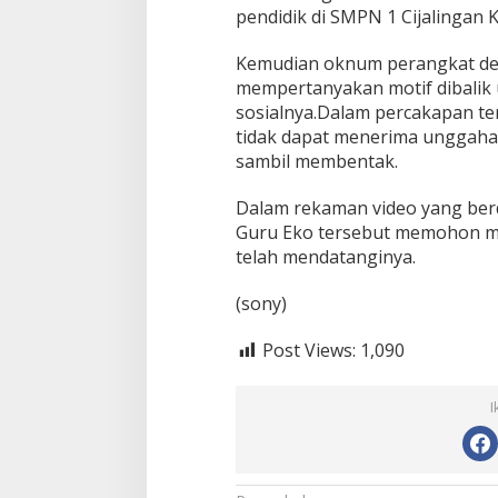
r
pendidik di SMPN 1 Cijalingan
u
Kemudian oknum perangkat de
mempertanyakan motif dibalik
sosialnya.Dalam percakapan t
tidak dapat menerima unggahan
sambil membentak.
Dalam rekaman video yang berdu
Guru Eko tersebut memohon ma
telah mendatanginya.
(sony)
Post Views:
1,090
I