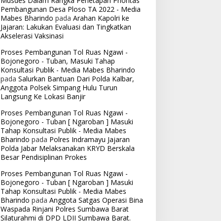
Musdes Dalam Rangka Penetapan Prioritas
Pembangunan Desa Ploso TA 2022 - Media
Mabes Bharindo
pada
Arahan Kapolri ke
Jajaran: Lakukan Evaluasi dan Tingkatkan
Akselerasi Vaksinasi
Proses Pembangunan Tol Ruas Ngawi -
Bojonegoro - Tuban, Masuki Tahap
Konsultasi Publik - Media Mabes Bharindo
pada
Salurkan Bantuan Dari Polda Kalbar,
Anggota Polsek Simpang Hulu Turun
Langsung Ke Lokasi Banjir
Proses Pembangunan Tol Ruas Ngawi -
Bojonegoro - Tuban [ Ngaroban ] Masuki
Tahap Konsultasi Publik - Media Mabes
Bharindo
pada
Polres Indramayu Jajaran
Polda Jabar Melaksanakan KRYD Berskala
Besar Pendisiplinan Prokes
Proses Pembangunan Tol Ruas Ngawi -
Bojonegoro - Tuban [ Ngaroban ] Masuki
Tahap Konsultasi Publik - Media Mabes
Bharindo
pada
Anggota Satgas Operasi Bina
Waspada Rinjani Polres Sumbawa Barat
Silaturahmi di DPD LDII Sumbawa Barat.