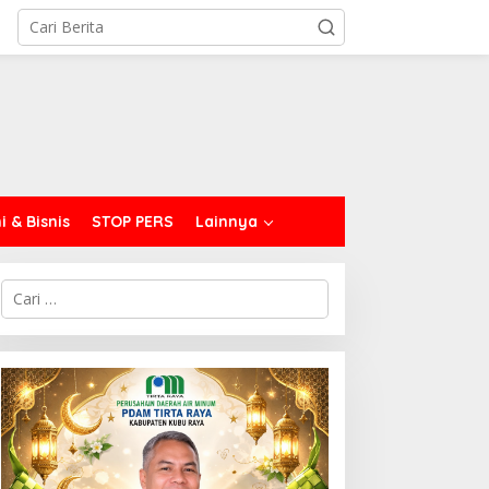
 & Bisnis
STOP PERS
Lainnya
C
a
r
i
u
n
t
u
k
: