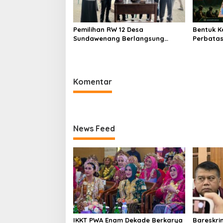
Pemilihan RW 12 Desa
Bentuk K
Sundawenang Berlangsung
Perbatas
Demokratis, Iwang Raih
Pamtas 
Kepercayaan Warga
Berikan
dan Pram
Hulu
Komentar
News Feed
IKKT PWA Enam Dekade Berkarya
Bareskri