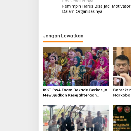
N
Pos sebelumnya
Pemimpin Harus Bisa Jadi Motivator
a
Dalam Organisasinya
v
i
g
Jangan Lewatkan
a
s
i
p
o
s
IKKT PWA Enam Dekade Berkarya
Bareskri
Mewujudkan Kesejahteraan
Narkoba 
Keluarga yang Berkualitas
Bersama 
Terlibat