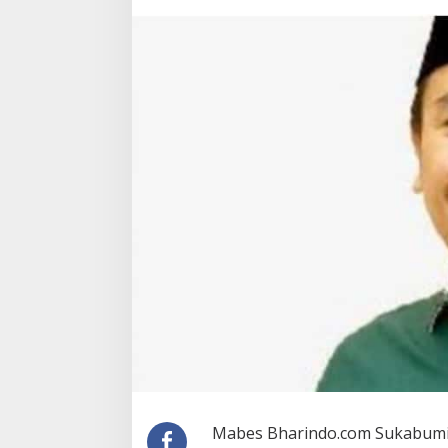
I
T
e
g
u
r
B
u
p
a
t
i
S
u
k
a
b
u
m
i
u
n
t
u
Mabes Bharindo.com Sukabumi
k