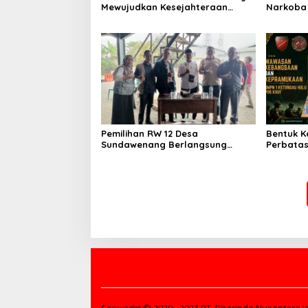
Mewujudkan Kesejahteraan
Narkoba 
Keluarga yang Berkualitas
Bersama 
Terlibat
Pemilihan RW 12 Desa
Bentuk K
Sundawenang Berlangsung
Perbatas
Demokratis, Iwang Raih
Pamtas 
Kepercayaan Warga
Berikan
dan Pram
Hulu