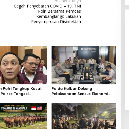
Pos berikutnya
Cegah Penyebaran COVID – 19, TNI
Polri Bersama Pemdes
Kembanglangit Lakukan
Penyemprotan Disinfektan
m Polri Tangkap Kasat
Polda Kalbar Dukung
Polres Tangsel
Pelaksanaan Sensus Ekonomi
Tujuh Personel, Diduga
2026 untuk Penguatan Data
 Kasus Narkoba
Perekonomian Daerah