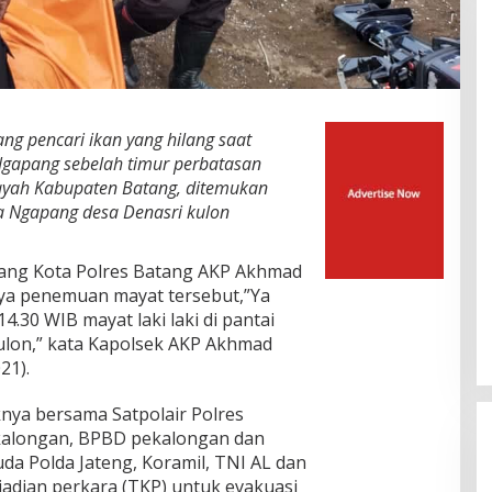
ng pencari ikan yang hilang saat
Ngapang sebelah timur perbatasan
ayah Kabupaten Batang, ditemukan
ra Ngapang desa Denasri kulon
tang Kota Polres Batang AKP Akhmad
ya penemuan mayat tersebut,”Ya
14.30 WIB mayat laki laki di pantai
ulon,” kata Kapolsek AKP Akhmad
21).
knya bersama Satpolair Polres
kalongan, BPBD pekalongan dan
da Polda Jateng, Koramil, TNI AL dan
adian perkara (TKP) untuk evakuasi