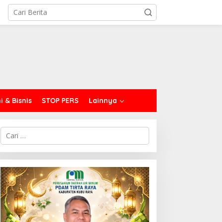
 & Bisnis
STOP PERS
Lainnya
C
a
r
i
u
n
t
u
k
: