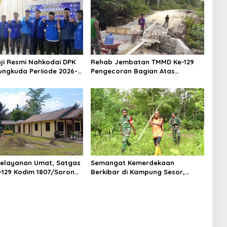
ji Resmi Nahkodai DPK
Rehab Jembatan TMMD Ke-129
ungkuda Periiode 2026-
Pengecoran Bagian Atas
Jembatan Hampir Rampung,
Akses Masyarakat Kampung
Sesor Segera Lebih Aman dan
Lancar
elayanan Umat, Satgas
Semangat Kemerdekaan
129 Kodim 1807/Sorong
Berkibar di Kampung Sesor,
Siapkan Lahan Rumah
Satgas TMMD Ke-129 Kodim
di Kampung Sesor
1807/Sorong Selatan Pasang
Bendera Merah Putih