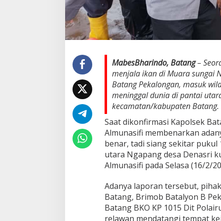
P
a
n
t
a
i
MabesBharindo, Batang
– Seora
U
t
menjala ikan di Muara sungai 
a
Batang Pekalongan, masuk wil
r
meninggal dunia di pantai uta
a
kecamatan/kabupaten Batang.
N
g
Saat dikonfirmasi Kapolsek Ba
a
Almunasifi membenarkan adan
p
a
benar, tadi siang sekitar pukul 
n
utara Ngapang desa Denasri k
g
Almunasifi pada Selasa (16/2/20
D
e
Adanya laporan tersebut, piha
s
a
Batang, Brimob Batalyon B Pe
D
Batang BKO KP 1015 Dit Polairu
e
relawan mendatangi tempat kej