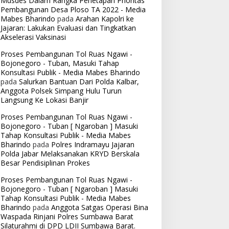
Musdes Dalam Rangka Penetapan Prioritas
Pembangunan Desa Ploso TA 2022 - Media
Mabes Bharindo
pada
Arahan Kapolri ke
Jajaran: Lakukan Evaluasi dan Tingkatkan
Akselerasi Vaksinasi
Proses Pembangunan Tol Ruas Ngawi -
Bojonegoro - Tuban, Masuki Tahap
Konsultasi Publik - Media Mabes Bharindo
pada
Salurkan Bantuan Dari Polda Kalbar,
Anggota Polsek Simpang Hulu Turun
Langsung Ke Lokasi Banjir
Proses Pembangunan Tol Ruas Ngawi -
Bojonegoro - Tuban [ Ngaroban ] Masuki
Tahap Konsultasi Publik - Media Mabes
Bharindo
pada
Polres Indramayu Jajaran
Polda Jabar Melaksanakan KRYD Berskala
Besar Pendisiplinan Prokes
Proses Pembangunan Tol Ruas Ngawi -
Bojonegoro - Tuban [ Ngaroban ] Masuki
Tahap Konsultasi Publik - Media Mabes
Bharindo
pada
Anggota Satgas Operasi Bina
Waspada Rinjani Polres Sumbawa Barat
Silaturahmi di DPD LDII Sumbawa Barat.