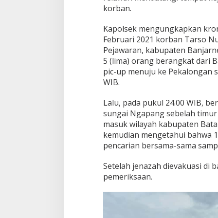
n
korban.
a
s
a
Kapolsek mengungkapkan krono
r
Februari 2021 korban Tarso Nur
i
Pejawaran, kabupaten Banjar
K
5 (lima) orang berangkat dari
u
pic-up menuju ke Pekalongan s
l
o
WIB.
n
Lalu, pada pukul 24.00 WIB, b
sungai Ngapang sebelah timur
masuk wilayah kabupaten Bata
kemudian mengetahui bahwa 1 
pencarian bersama-sama sampa
Setelah jenazah dievakuasi di 
pemeriksaan.