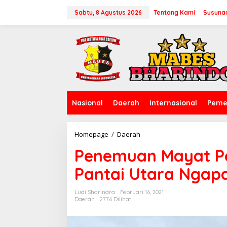
L
e
Sabtu, 8 Agustus 2026
Tentang Kami
Susuna
w
a
t
i
k
e
k
o
n
Nasional
Daerah
Internasional
Peme
t
e
n
Homepage
/
Daerah
P
e
Penemuan Mayat Pen
n
e
Pantai Utara Ngap
m
u
a
Ludi Sharindra
Februari 16, 2021
n
Daerah
2776 Dilihat
M
a
y