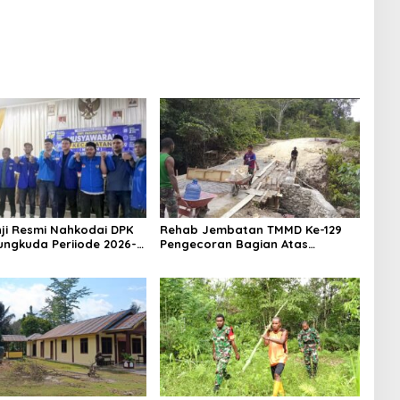
ji Resmi Nahkodai DPK
Rehab Jembatan TMMD Ke-129
ungkuda Periiode 2026-
Pengecoran Bagian Atas
Jembatan Hampir Rampung,
Akses Masyarakat Kampung
Sesor Segera Lebih Aman dan
Lancar