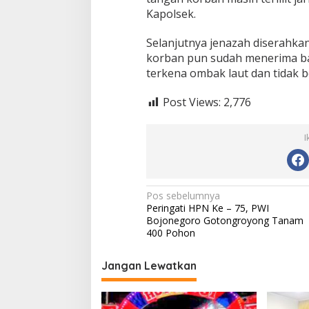
Kapolsek.
Selanjutnya jenazah diserahka
korban pun sudah menerima b
terkena ombak laut dan tidak b
Post Views:
2,776
I
N
Pos sebelumnya
Peringati HPN Ke – 75, PWI
a
Bojonegoro Gotongroyong Tanam
v
400 Pohon
i
Jangan Lewatkan
g
a