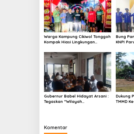
s
i
p
o
s
Warga Kampung Cikiwol Tonggoh
Bung Pan
Kompak Hiasi Lingkungan
KNPI Par
Sambut HUT RI ke-81
2029
Gubernur Babel Hidayat Arsani :
Dukung P
Tegaskan “Wilayah
TMMD Ke-
Pertambangan Rakyat (WPR)
Selatan 
Belitung Timur 392 Hektare
Pastori 
Sesuai RTRW”,Audensi Sempat
Tegang
Komentar