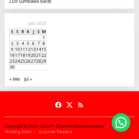
LDII Sumbawa Barat.
Juni 2025
S
S
R
K
J
S
M
1
2
3
4
5
6
7
8
9
10
11
12
13
14
15
16
17
18
19
20
21
22
23
24
25
26
27
28
29
30
« Mei
Jul »
Copyright © 2020 - 2021 PT. Bharindo Nusantara Jaya
Tentang Kami
Susunan Redaksi