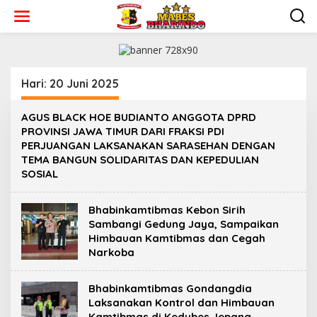
L
e
w
a
t
i
k
Hari:
20 Juni 2025
e
k
AGUS BLACK HOE BUDIANTO ANGGOTA DPRD
o
PROVINSI JAWA TIMUR DARI FRAKSI PDI
n
PERJUANGAN LAKSANAKAN SARASEHAN DENGAN
t
e
TEMA BANGUN SOLIDARITAS DAN KEPEDULIAN
n
SOSIAL
Bhabinkamtibmas Kebon Sirih
Sambangi Gedung Jaya, Sampaikan
Himbauan Kamtibmas dan Cegah
Narkoba
Bhabinkamtibmas Gondangdia
Laksanakan Kontrol dan Himbauan
Kamtibmas di Kedubes Jepang